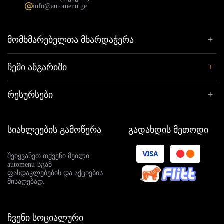
info@automenu.ge
+
ᲛᲝᲛᲮᲛᲐᲠᲔᲑᲔᲚᲗᲐ ᲛᲮᲐᲠᲓᲐᲭᲔᲠᲐ
+
ᲩᲔᲛᲘ ᲐᲜᲒᲐᲠᲘᲨᲘ
+
ᲠᲔᲡᲣᲠᲡᲔᲑᲘ
სიახლეების გამოწერა
გადახდის მეთოდი
შეიყვანეთ თქვენი მეილი
automenu-სგან
ფასდაკლებების და აქციების
მისაღებად.
ჩვენი სოციალური