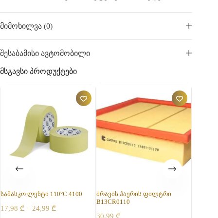
მიმოხილვა (0)
შესაბამისი ავტომობილი
მსგავსი პროდუქტები
სამასკო ლენტი 110°C 4100
ძრავის ჰაერის ფილტრი
გარე გ
B13CR0110
მაქსიმ
ფასების
17,98
₾
–
24,99
₾
სამონტა
დიაპაზონი:
30,99
₾
14,96
₾